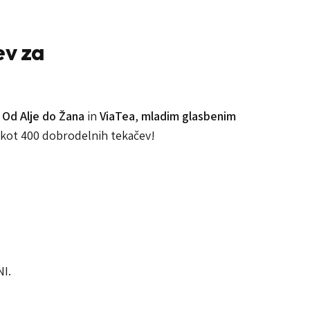
ev za
a
Od Alje do Žana
in
ViaTea
,
mladim glasbenim
č kot 400 dobrodelnih tekačev!
I.