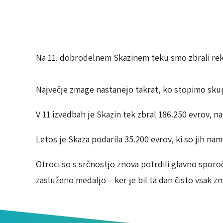
Na 11. dobrodelnem Skazinem teku smo zbrali rek
Največje zmage nastanejo takrat, ko stopimo skupa
V 11 izvedbah je Skazin tek zbral 186.250 evrov, 
Letos je Skaza podarila 35.200 evrov, ki so jih n
Otroci so s srčnostjo znova potrdili glavno spor
zasluženo medaljo – ker je bil ta dan čisto vsak z