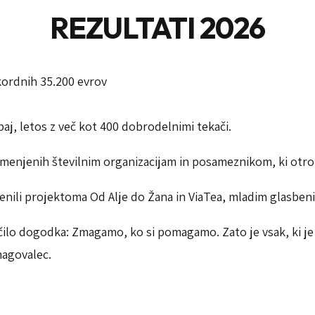
REZULTATI 2026
ordnih 35.200 evrov
j, letos z več kot 400 dobrodelnimi tekači.
namenjenih številnim organizacijam in posameznikom, ki otro
amenili projektoma Od Alje do Žana in ViaTea, mladim glasb
očilo dogodka: Zmagamo, ko si pomagamo. Zato je vsak, ki j
magovalec.