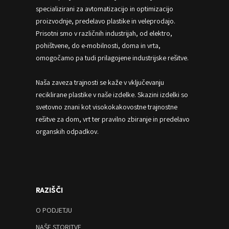
specializirani za avtomatizacijo in optimizacijo
proizvodnje, predelavo plastike in veleprodajo.
Prisotni smo v različnih industrijah, od elektro,
pohištvene, do e-mobilnosti, doma in vrta,
omogočamo pa tudi prilagojene industrijske rešitve.
Naša zaveza trajnosti se kaže v vključevanju
reciklirane plastike v naše izdelke. Skazini izdelki so
svetovno znani kot visokokakovostne trajnostne
rešitve za dom, vrt ter pravilno zbiranje in predelavo
organskih odpadkov.
RAZIŠČI
O PODJETJU
NAŠE STORITVE