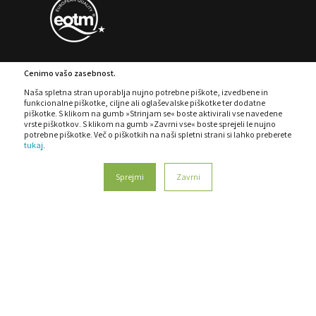
Cenimo vašo zasebnost.
Naša spletna stran uporablja nujno potrebne piškote, izvedbene in
funkcionalne piškotke, ciljne ali oglaševalske piškotke ter dodatne
PIŠKOTKI
POLITIKA ZASEBNOSTI
piškotke. S klikom na gumb »Strinjam se« boste aktivirali vse navedene
vrste piškotkov. S klikom na gumb »Zavrni vse« boste sprejeli le nujno
POLITIKA SISTEMA VODENJA
REKLAMACIJE
potrebne piškotke. Več o piškotkih na naši spletni strani si lahko preberete
tukaj
.
PRAVILNIK O ZAŠČITI PRIJAVITELJEV
KODEKS
Sprejmi
Zavrni