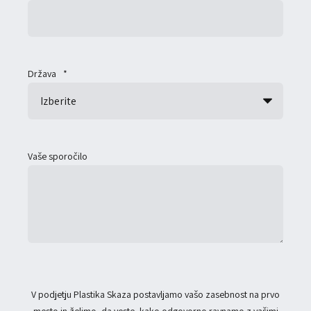
Država
*
Vaše sporočilo
V podjetju Plastika Skaza postavljamo vašo zasebnost na prvo
mesto in želimo, da veste, kako odgovorno ravnamo z vašimi