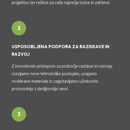
projektov ter rešitve za vaše največje izzive in zahteve.
2
USPOSOBLJENA PODPORA ZA RAZISKAVE IN
RAZVOJ
Z inovativnim pristopom za področje raziskav in razvoja
razvijamo nove tehnološke postopke, uvajamo
reciklirane materiale in zagotavljamo učinkovito
proizvodnjo s sledljivostjo smol.
3