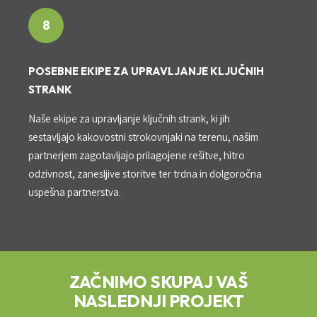
8
POSEBNE EKIPE ZA UPRAVLJANJE KLJUČNIH
STRANK
Naše ekipe za upravljanje ključnih strank, ki jih
sestavljajo kakovostni strokovnjaki na terenu, našim
partnerjem zagotavljajo prilagojene rešitve, hitro
odzivnost, zanesljive storitve ter trdna in dolgoročna
uspešna partnerstva.
ZAČNIMO SKUPAJ VAŠ
NASLEDNJI PROJEKT