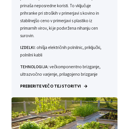
prinaša neposredne koristi. To vključuje
prihranke pri stroških v primerjavi s kovino in
stabilnejšo ceno v primerjavi s plastiko iz
primarnih virov, ki je podvržena nihanju cen
surovin.
IZDELKI:
ohišja električnih polnilnic, priključki,
polnilni kabli
TEHNOLOGIJA:
večkomponentno brizganje,
ultrazvočno varjenje, prilagojeno brizganje
PREBERITE VEČ O TEJ STORITVI