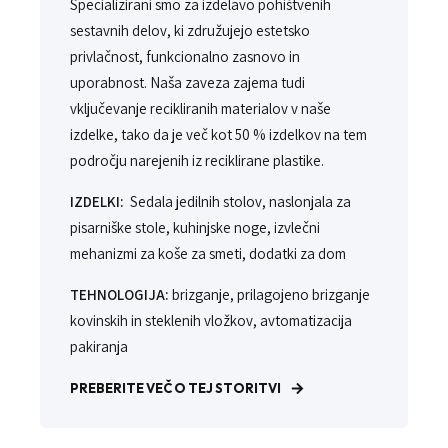
Specializirani smo za izdelavo pohištvenih
sestavnih delov, ki združujejo estetsko
privlačnost, funkcionalno zasnovo in
uporabnost. Naša zaveza zajema tudi
vključevanje recikliranih materialov v naše
izdelke, tako da je več kot 50 % izdelkov na tem
področju narejenih iz reciklirane plastike.
IZDELKI:
Sedala jedilnih stolov, naslonjala za
pisarniške stole, kuhinjske noge, izvlečni
mehanizmi za koše za smeti, dodatki za dom
TEHNOLOGIJA:
brizganje, prilagojeno brizganje
kovinskih in steklenih vložkov, avtomatizacija
pakiranja
PREBERITE VEČ O TEJ STORITVI