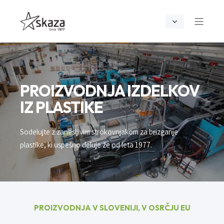
PROIZVODNJA IZDELKOV
IZ PLASTIKE
Sodelujte z zanesljivim strokovnjakom za brizganje
plastike, ki uspešno deluje že od leta 1977.
PROIZVODNJA V SLOVENIJI, V OSRČJU EU