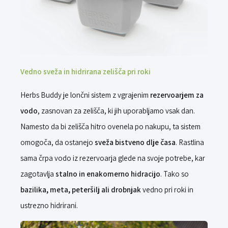
Vedno sveža in hidrirana zelišča pri roki
Herbs Buddy je lončni sistem z vgrajenim
rezervoarjem za
vodo
, zasnovan za zelišča, ki jih uporabljamo vsak dan.
Namesto da bi zelišča hitro ovenela po nakupu, ta sistem
omogoča, da ostanejo
sveža bistveno dlje časa
. Rastlina
sama črpa vodo iz rezervoarja glede na svoje potrebe, kar
zagotavlja
stalno in enakomerno hidracijo
. Tako so
bazilika, meta, peteršilj ali drobnjak
vedno pri roki in
ustrezno hidrirani.