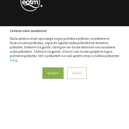
Cenimo vašo zasebnost.
PIŠKOTKI
POLITIKA ZASEBNOSTI
Naša spletna stran uporablja nujno potrebne piškote, izvedbene in
funkcionalne piškotke, ciljne ali oglaševalske piškotke ter dodatne
POLITIKA SISTEMA VODENJA
REKLAMACIJE
piškotke. S klikom na gumb »Strinjam se« boste aktivirali vse navedene
vrste piškotkov. S klikom na gumb »Zavrni vse« boste sprejeli le nujno
PRAVILNIK O ZAŠČITI PRIJAVITELJEV
KODEKS
potrebne piškotke. Več o piškotkih na naši spletni strani si lahko preberete
tukaj
.
Sprejmi
Zavrni