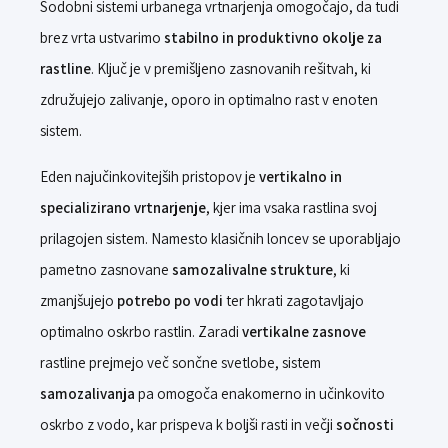
Sodobni sistemi urbanega vrtnarjenja omogočajo, da tudi
brez vrta ustvarimo
stabilno in produktivno okolje za
rastline
. Ključ je v premišljeno zasnovanih rešitvah, ki
združujejo zalivanje, oporo in optimalno rast v enoten
sistem.
Eden najučinkovitejših pristopov je
vertikalno in
specializirano vrtnarjenje
, kjer ima vsaka rastlina svoj
prilagojen sistem. Namesto klasičnih loncev se uporabljajo
pametno zasnovane
samozalivalne strukture
, ki
zmanjšujejo
potrebo po vodi
ter hkrati zagotavljajo
optimalno oskrbo rastlin. Zaradi
vertikalne zasnove
rastline prejmejo več sončne svetlobe, sistem
samozalivanja
pa omogoča enakomerno in učinkovito
oskrbo z vodo, kar prispeva k boljši rasti in večji
sočnosti