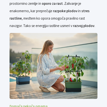
prostornino zemlje in
oporo za rast
. Zalivanje je
enakomerno, kar preprečuje
razpoke plodov
in
stres
rastline
, medtem ko opora omogoča pravilno rast
navzgor. Tako se energija rastline usmeri v
razvoj plodov
.
Domača pekoča omama