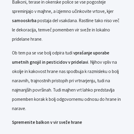
Balkoni, terase in okenske police se vse pogosteje
spreminjajo v majhne, a izjemno učinkovite vrtove, kjer
samooskrba
postaja del vsakdana. Rastline tako niso več
le dekoracija, temveč pomemben vir sveže in lokalno
pridelane hrane.
Ob tem pa se vse bolj odpira tudi
vprašanje uporabe
umetnih gnojil in pesticidov v pridelavi
. Njihov vpliv na
okolje in kakovost hrane nas spodbuja k razmisleku o bolj
naravnih, trajnostnih pristopih pri vrtnarjenju, tudi na
najmanjših površinah. Tudi majhen vrt lahko predstavlja
pomemben korak k bolj odgovornemu odnosu do hrane in
narave.
Spremenite balkon v vir sveže hrane