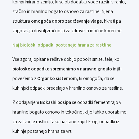
komprimirano zemljo, ki se ob dodatku vode razširi v rahlo,
zračno in hranilno bogato osnovo za rastline. Njena
struktura
omogoča dobro zadrževanje vlage
, hkrati pa
zagotavlja dovolj zračnosti za zdrave in močne korenine.
Naj biološki odpadki postanejo hrana za rastline
Vse zgoraj opisane rešitve dobijo popoln smisel šele, ko
biološke odpadke spremenimo v naravno gnojilo
in jih
povežemo z
Organko sistemom
, ki omogoča, da se
kuhinjski odpadki predelajo v hranilno osnovo za rastline.
Z dodajanjem
Bokashi posipa
se odpadki fermentirajo v
hranilno bogato osnovo in tekočino, ki jo lahko uporabimo
za zalivanje rastlin. Tako nastane zaprt krog: odpadki iz
kuhinje postanejo hrana za vrt.