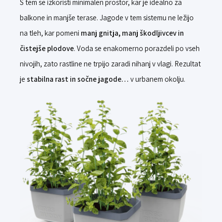
S tem se izkoristi minimalen prostor, kar je idealno za
balkone in manjše terase. Jagode v tem sistemu ne ležijo
na tleh, kar pomeni
manj gnitja, manj škodljivcev in
čistejše plodove
. Voda se enakomerno porazdeli po vseh
nivojih, zato rastline ne trpijo zaradi nihanj v vlagi. Rezultat
je
stabilna rast in sočne jagode…
v urbanem okolju.