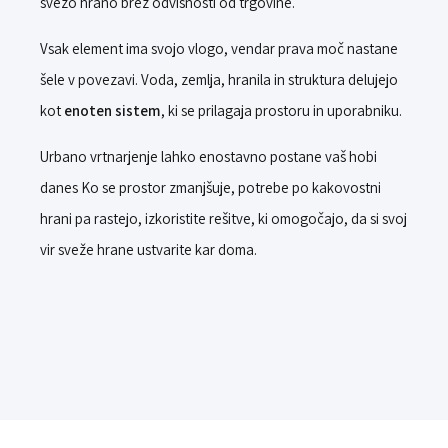
svežo hrano brez odvisnosti od trgovine.
Vsak element ima svojo vlogo, vendar prava moč nastane
šele v povezavi. Voda, zemlja, hranila in struktura delujejo
kot
enoten sistem
, ki se prilagaja prostoru in uporabniku.
Urbano vrtnarjenje lahko enostavno postane vaš hobi
danes Ko se prostor zmanjšuje, potrebe po kakovostni
hrani pa rastejo, izkoristite
rešitve, ki omogočajo, da si svoj
vir sveže hrane ustvarite kar doma.