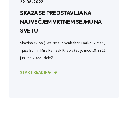
29. 06. 2022
SKAZA SE PREDSTAVLJA NA
NAJVEČJEM VRTNEM SEJMU NA
SVETU
Skazina ekipa (Ewa Neja Pipenbaher, Darko Šuman,
Tjaša Ban in Mira Ramšak Knapič) se je med 19. in 21.
junijem 2022 udeležila ...
START READING