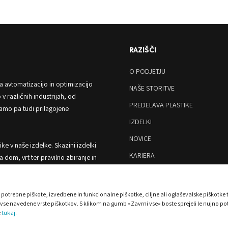
RAZIŠČI
O PODJETJU
a avtomatizacijo in optimizacijo
NAŠE STORITVE
v različnih industrijah, od
PREDELAVA PLASTIKE
amo pa tudi prilagojene
IZDELKI
NOVICE
ike v naše izdelke. Skazini izdelki
KARIERA
 dom, vrt ter pravilno zbiranje in
TRGOVINA
potrebne piškote, izvedbene in funkcionalne piškotke, ciljne ali oglaševalske piškotke 
 vse navedene vrste piškotkov. S klikom na gumb »Zavrni vse« boste sprejeli le nujno po
e
tukaj
.
DENJA