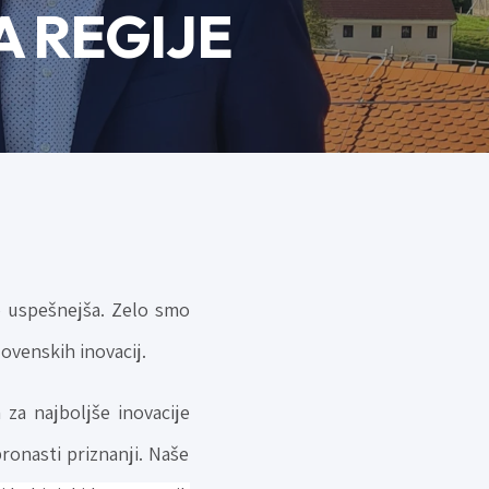
A REGIJE
o uspešnejša. Zelo smo
lovenskih inovacij.
 za najboljše inovacije
bronasti priznanji. Naše