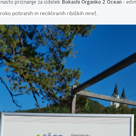
onasto priznanje za izdelek
Bokashi Organko 2 Ocean
-
edin
 roko pobranih in recikliranih ribiških mrež.