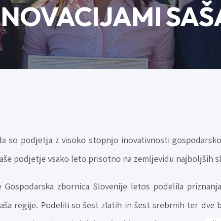
INOVACIJAMI SAŠ
da so podjetja z visoko stopnjo inovativnosti gospodarsk
naše podjetje vsako leto prisotno na zemljevidu najboljših s
 Gospodarska zbornica Slovenije letos podelila priznanja
Saša regije. Podelili so šest zlatih in šest srebrnih ter dve 