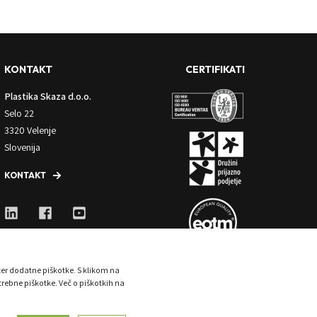
KONTAKT
CERTIFIKATI
Plastika Skaza d.o.o.
Selo 22
3320 Velenje
Slovenija
KONTAKT
ter dodatne piškotke. S klikom na
trebne piškotke. Več o piškotkih na