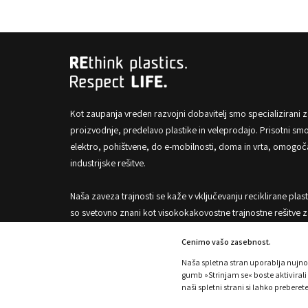
Kot zaupanja vreden razvojni dobavitelj smo specializirani z
proizvodnje, predelavo plastike in veleprodajo. Prisotni smo 
elektro, pohištvene, do e-mobilnosti, doma in vrta, omogoč
industrijske rešitve.
Naša zaveza trajnosti se kaže v vključevanju reciklirane plast
so svetovno znani kot visokokakovostne trajnostne rešitve za
predelavo organskih odpadkov.
Cenimo vašo zasebnost.
Naša spletna stran uporablja nujno 
gumb »Strinjam se« boste aktivirali
naši spletni strani si lahko preberet
PIŠKOTKI
POLITIKA ZASEBNOSTI
POLITIKA SISTEMA VO