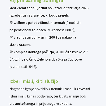
Kaj prinaša nagradna igra?
Med vsemi sodelujočimi bo Petrol 2. februarja 2026
izžrebal tri nagrajence, ki bodo prejeli:
💚
wellness paket v Rimskih termah
(2 nočitvi s
polpenzionom za 2 osebi, v vrednosti 680 €),
💚
vrednostni bon v višini 200 € za nakup na
si.skaza.com
,
💚
komplet dobrega počutja
, ki vključuje kolekcijo 7
ČAKER, Belo.Črno.Zeleno in dva Skaza Cup Love
(v vrednosti 104 €).
Izberi misli, ki ti služijo
Nagradna igra je povabilo k trenutku zase –
k zavestni
izbiri misli, ki nas podpirajo, ter k ustvarjanju bolj
uravnoteženega in prijetnega vsakdana
.