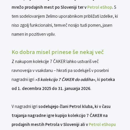
mrežo prodajnih mest po Sloveniji ter v
Petrol eShop
.
S
tem sodelovanjem želimo uporabnikom približati izdelke, ki
niso zgolj funkcionalni, temveč nosijo tudi pomen, jasen
namen in pozitiven vpliv.
Ko dobra misel prinese še nekaj več
Z nakupom kolekcije 7 ČAKER lahko ustvariš več
ravnovesja v vsakdanu – hkrati pa sodeluješ v posebni
nagradni igri
»S kolekcijo 7 ČAKER do oddiha«
, ki
poteka
od 1. decembra 2025 do 31. januarja 2026
.
V nagradni igri
sodelujejo člani Petrol kluba, ki v času
trajanja nagradne igre kupijo kolekcijo 7 ČAKER na
prodajnih mestih Petrola v Sloveniji ali v
Petrol eShopu