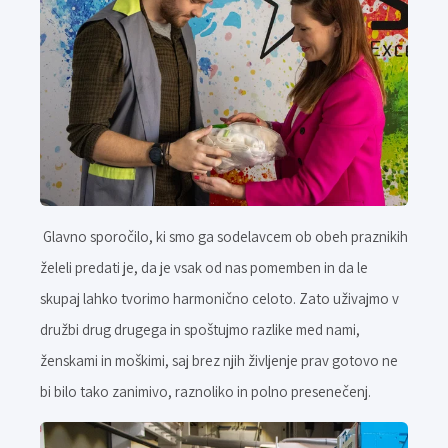
Glavno sporočilo, ki smo ga sodelavcem ob obeh praznikih
želeli predati je, da je vsak od nas pomemben in da le
skupaj lahko tvorimo harmonično celoto. Zato uživajmo v
družbi drug drugega in spoštujmo razlike med nami,
ženskami in moškimi, saj brez njih življenje prav gotovo ne
bi bilo tako zanimivo, raznoliko in polno presenečenj.