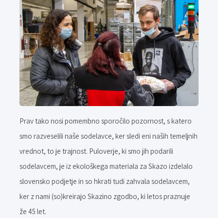
Prav tako nosi pomembno sporočilo pozornost, s katero
smo razveselili naše sodelavce, ker sledi eni naših temeljnih
vrednot, to je trajnost. Puloverje, ki smo jih podarili
sodelavcem, je iz ekološkega materiala za Skazo izdelalo
slovensko podjetje in so hkrati tudi zahvala sodelavcem,
ker z nami (so)kreirajo Skazino zgodbo, ki letos praznuje
že 45 let.