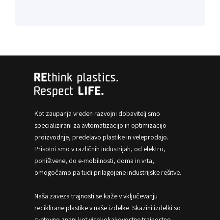
Kot zaupanja vreden razvojni dobavitelj smo
specializirani za avtomatizacijo in optimizacijo
proizvodnje, predelavo plastike in veleprodajo.
Prisotni smo v različnih industrijah, od elektro,
pohištvene, do e-mobilnosti, doma in vrta,
omogočamo pa tudi prilagojene industrijske rešitve.
Naša zaveza trajnosti se kaže v vključevanju
reciklirane plastike v naše izdelke. Skazini izdelki so
svetovno znani kot visokokakovostne trajnostne