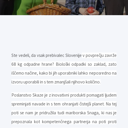
Ste vedeli, da vsak prebivalec Slovenije
v povprečju zavrže
68 kg odpadne hrane? Biološki odpadki so zaklad, zato
iščemo načine, kako bi jih uporabniki lahko neposredno na
izvoru uporabili in s tem zmanjšali njihovo količino.
Poslanstvo Skaze je z inovativni produkti pomagati ljudem
spreminjati navade in s tem ohranjati čistejši planet. Na tej
poti se nam je pridružila tudi mariborska Snaga, ki nas je
prepoznala kot kompetenčnega partnerja na poti proti