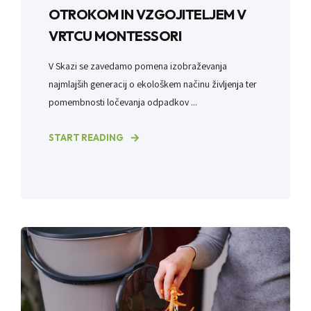
OTROKOM IN VZGOJITELJEM V
VRTCU MONTESSORI
V Skazi se zavedamo pomena izobraževanja
najmlajših generacij o ekološkem načinu življenja ter
pomembnosti ločevanja odpadkov ...
START READING