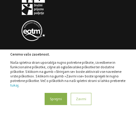
Cenimo vašo zasebnost.
Naša spletna stran uporablja nujno potrebne piškote, izvedbene in
funkcionalne piškotke, ciljne ali oglaševalske piškotke ter dodatne
PIŠKOTKI
POLITIKA ZASEBNOSTI
piškotke. S klikom na gumb »Strinjam se« boste aktivirali vse navedene
vrste piškotkov. S klikom na gumb »Zavrni vse« boste sprejeli le nujno
POLITIKA SISTEMA VODENJA
REKLAMACIJE
potrebne piškotke. Več o piškotkih na naši spletni strani si lahko preberete
tukaj
.
PRAVILNIK O ZAŠČITI PRIJAVITELJEV
KODEKS
Sprejmi
Zavrni